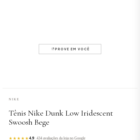
NIKE
Tênis Nike Dunk Low Iridescent
Swoosh Bege
4.9
★★★★★
· 434 avaliações da loja no Google