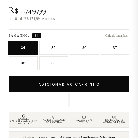
R$ 1.749,99
ou 10× de R$ 174,99 sem juros
TAMANHO:
34
Guia de tamanhos
34
35
36
37
38
39
ADICIONAR AO CARRINHO
GOOGLE
AUTENTICIDADE
PARCELE EM
FRETE GRÁTIS
4.9 · 434 AVALIAÇÕES
GARANTIDA
ATÉ 10×
ACIMA DE R$ 499
DA LOJA
Sujeito a encomenda · 4-6 semanas ·
Confirme no WhatsApp