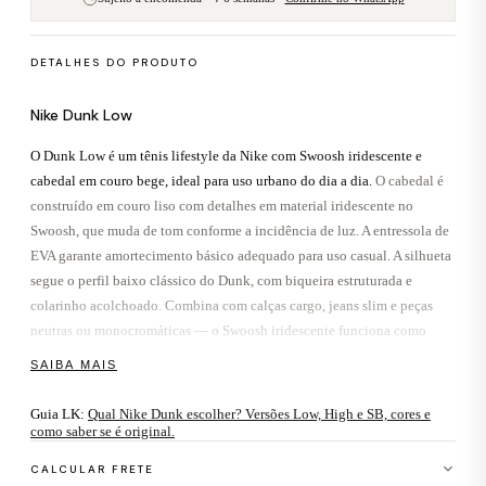
DETALHES DO PRODUTO
Nike Dunk Low
O Dunk Low é um tênis lifestyle da Nike com Swoosh iridescente e
cabedal em couro bege, ideal para uso urbano do dia a dia.
O cabedal é
construído em couro liso com detalhes em material iridescente no
Swoosh, que muda de tom conforme a incidência de luz. A entressola de
EVA garante amortecimento básico adequado para uso casual. A silhueta
segue o perfil baixo clássico do Dunk, com biqueira estruturada e
colarinho acolchoado. Combina com calças cargo, jeans slim e peças
neutras ou monocromáticas — o Swoosh iridescente funciona como
ponto focal do look. Disponível na LK Sneakers, 100% autêntico, com
SAIBA MAIS
verificação individual de autenticidade antes do envio.
Guia LK:
Qual Nike Dunk escolher? Versões Low, High e SB, cores e
Sobre o Dunk Low
como saber se é original.
O Nike Dunk foi lançado em 1985 como tênis de basquete universitário,
CALCULAR FRETE
desenvolvido pelo designer Peter Moore — o mesmo responsável pelo