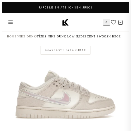
Pular para o conteúdo
PARCELE EM ATÉ 10× SEM JUROS
Página inicial LK Sneakers
HOME
/
NIKE DUNK
/
TÊNIS NIKE DUNK LOW IRIDESCENT SWOOSH BEGE
ARRASTE PARA GIRAR