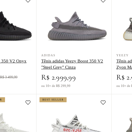
eezy Boost 350 V2 Onyx Preto
Ver produto Tênis adidas Yeezy Boost 350 V2 "Ste
Ver produt
ADIDAS
YEEZY
t 350 V2 Onyx
Tênis adidas Yeezy Boost 350 V2
Tênis a
"Steel Grey" Cinza
Zyon M
9
R$ 2.999,99
R$ 2.
R$ 3.499,99
ou 10× de R$ 299,99
ou 10× de 
ER
BEST SELLER