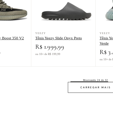
didas Yeezy Boost 350 V2 Granite Marrom
Ver produto Tênis Yeezy Slide Onyx Preto
Ver produt
YEEZY
YEEZY
zy Boost 350 V2
Tênis Yeezy Slide Onyx Preto
Tênis Ye
Verde
R$ 1.999,99
9
R$ 3.
ou 10× de R$ 199,99
ou 10× de 
Mostrando 24 de 32
CARREGAR MAIS