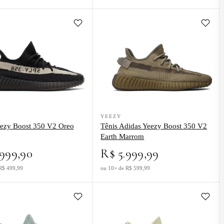
tive (2023) Branco
o Tênis Yeezy Boost 350 V2 Oreo Preto
Ver produto Tênis Adidas Yeezy Boost 
YEEZY
eezy Boost 350 V2 Oreo
Tênis Adidas Yeezy Boost 350 V2
Earth Marrom
.999,90
R$ 5.999,99
R$ 499,99
ou 10× de R$ 599,99