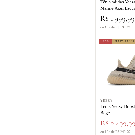
Tênis adidas Yeezy
Marine Azul Escu
R$ 1.999,99
ou 10× de R$ 199,99
-16%
BEST SELL
Ver produto Tênis Y
YEEZY
Tênis Yeezy Boost
Bege
R$ 2.499,9
ou 10× de R$ 249,99