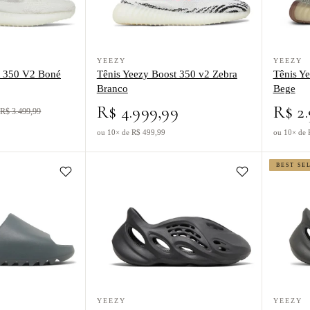
Yeezy Boost 350 V2 Boné Branco
Ver produto Tênis Yeezy Boost 350 v2 Zebra Bran
Ver produt
YEEZY
YEEZY
t 350 V2 Boné
Tênis Yeezy Boost 350 v2 Zebra
Tênis Ye
Branco
Bege
9
R$ 4.999,99
R$ 2.
R$ 3.499,99
ou 10× de R$ 499,99
ou 10× de 
BEST SE
idas Yeezy Slide Slate Marine Azul Escuro
Ver produto Tênis Yeezy Foam Runner Onyx Preto
Ver produt
YEEZY
YEEZY