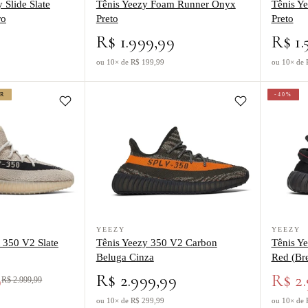
 Slide Slate
Tênis Yeezy Foam Runner Onyx
Tênis Y
ro
Preto
Preto
R$ 1.999,99
R$ 1.
ou 10× de R$ 199,99
ou 10× de 
ER
-40%
eezy Boost 350 V2 Slate Bege
Ver produto Tênis Yeezy 350 V2 Carbon Beluga C
Ver produt
YEEZY
YEEZY
 350 V2 Slate
Tênis Yeezy 350 V2 Carbon
Tênis Y
Beluga Cinza
Red (Bre
9
R$ 2.999,99
R$ 2.
R$ 2.999,99
ou 10× de R$ 299,99
ou 10× de 