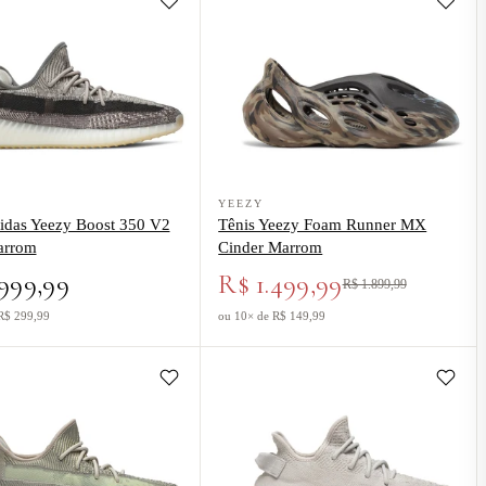
el Grey" Cinza
o Tênis adidas Yeezy Boost 350 V2 Zyon Marrom
Ver produto Tênis Yeezy Foam Runner 
YEEZY
didas Yeezy Boost 350 V2
Tênis Yeezy Foam Runner MX
arrom
Cinder Marrom
999,99
R$ 1.499,99
R$ 1.899,99
R$ 299,99
ou 10× de R$ 149,99