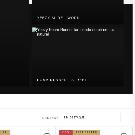
YEEZY SLIDE · WORN
FOAM RUNNER · STREET
ORDENAR:
LLER
-21%
BEST SELLER