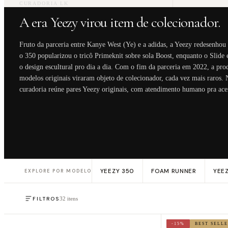
CURADORIA LK
A era Yeezy virou item de colecionador.
Fruto da parceria entre Kanye West (Ye) e a adidas, a Yeezy redesenhou 
o 350 popularizou o tricô Primeknit sobre sola Boost, enquanto o Slid
o design escultural pro dia a dia. Com o fim da parceria em 2022, a pr
modelos originais viraram objeto de colecionador, cada vez mais raros.
curadoria reúne pares Yeezy originais, com atendimento humano pra ace
YEEZY 350
FOAM RUNNER
YEEZ
EXPLORE POR MODELO
FILTROS
32 itens
-15%
BEST SELL