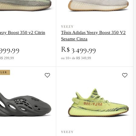
co
o Tênis Yeezy Boost 350 v2 Citrin Bege
Ver produto Tênis Adidas Yeezy Boost 
YEEZY
ezy Boost 350 v2 Citrin
Tênis Adidas Yeezy Boost 350 V2
Sesame Cinza
999,99
R$ 3.499,99
R$ 299,99
ou 10× de R$ 349,99
LLER
o Tênis Yeezy Foam Runner Carbon Preto
Ver produto Tênis Adidas Yeezy Boost 3
YEEZY