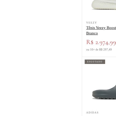
Ver produto Tênis 
YEEZY
Tênis Yeezy Boos
Branco
R$ 2.974,9
ou 10× de R$ 297,49
ESGOTADO
Ver produto Tênis ad
ADIDAS