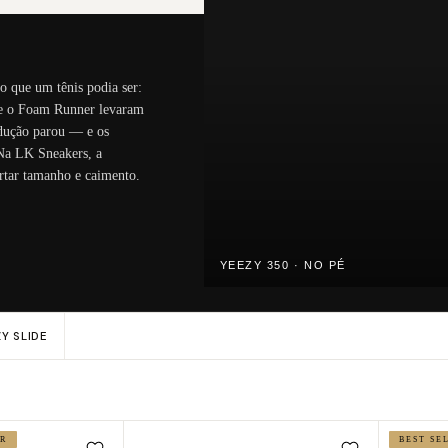
o que um tênis podia ser:
e e o Foam Runner levaram
odução parou — e os
 Na LK Sneakers, a
rtar tamanho e caimento.
YEEZY 350 · NO PÉ
Y SLIDE
ER
BEST SE