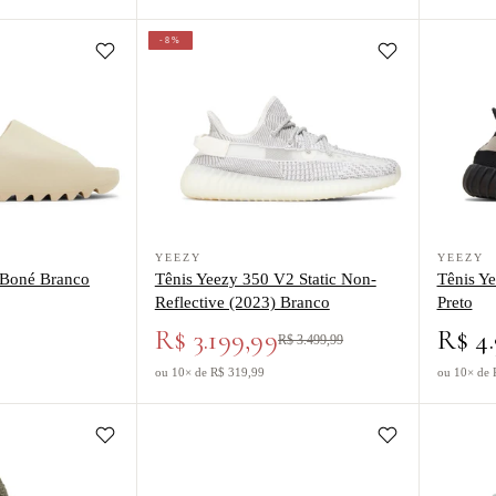
-8%
eezy Slide Boné Branco
Ver produto Tênis Yeezy 350 V2 Static Non-Reflec
Ver produt
YEEZY
YEEZY
 Boné Branco
Tênis Yeezy 350 V2 Static Non-
Tênis Y
Reflective (2023) Branco
Preto
R$ 3.199,99
R$ 4
R$ 3.499,99
ou 10× de R$ 319,99
ou 10× de 