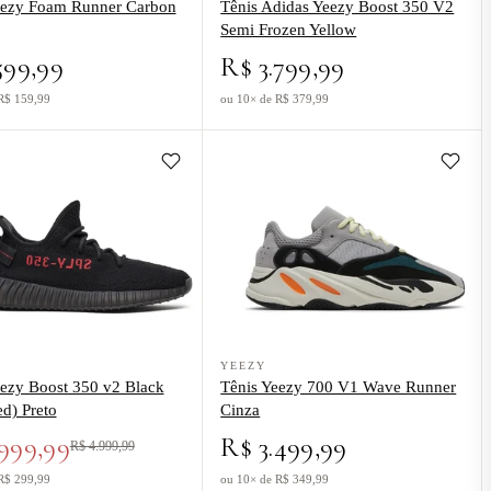
eezy Foam Runner Carbon
Tênis Adidas Yeezy Boost 350 V2
Semi Frozen Yellow
599,99
R$ 3.799,99
R$ 159,99
ou 10× de R$ 379,99
inza
o Tênis Yeezy Boost 350 v2 Black Red (Bred) Preto
Ver produto Tênis Yeezy 700 V1 Wave R
YEEZY
eezy Boost 350 v2 Black
Tênis Yeezy 700 V1 Wave Runner
d) Preto
Cinza
999,99
R$ 3.499,99
R$ 4.999,99
R$ 299,99
ou 10× de R$ 349,99