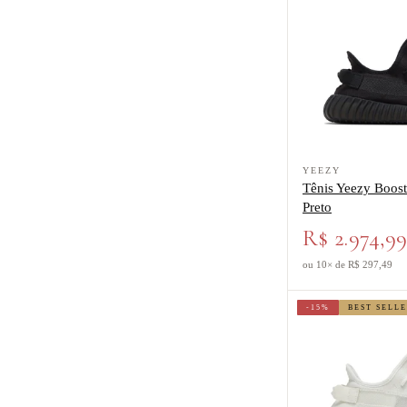
Ver produto Tênis Y
YEEZY
Tênis Yeezy Boos
Preto
R$ 2.974,9
ou 10× de R$ 297,49
-15%
BEST SELL