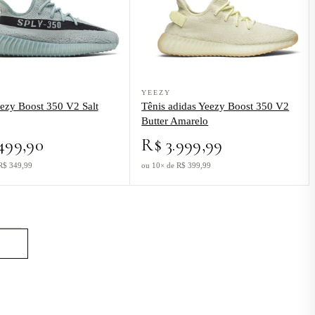
o Tênis Yeezy Boost 350 V2 Salt Verde
Ver produto Tênis adidas Yeezy Boost 3
YEEZY
ezy Boost 350 V2 Salt
Tênis adidas Yeezy Boost 350 V2
Butter Amarelo
499,90
R$ 3.999,99
R$ 349,99
ou 10× de R$ 399,99