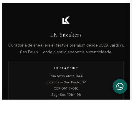
LK Sneakers
Curadoria de sneakers e lifestyle premium desde 2023. Jardins,
São Paulo — onde o estilo encontra autenticidade.
LK FLAGSHIP
Rua Melo Alves, 344
Jardins — São Paulo, SP
CEP 01417-010
Seg–Sex: 10h–19h
Sáb: 10h–18h
Tel:
(11) 2367-1467
FILTROS
COMO CHEGAR