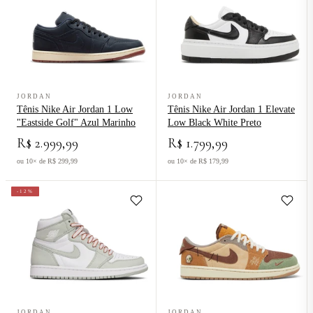
Ver produto Tênis Nike Air Jordan 1 Low "Eastside Golf" Azul Mari
Ver produto Tênis Nike Air Jordan
JORDAN
JORDAN
Tênis Nike Air Jordan 1 Low
Tênis Nike Air Jordan 1 Elevate
"Eastside Golf" Azul Marinho
Low Black White Preto
R$ 2.999,99
R$ 1.799,99
ou 10× de R$ 299,99
ou 10× de R$ 179,99
-12%
Ver produto Tênis Nike Air Jordan 1 High Seafoam Verde
Ver produto Tênis Nike Air Jorda
JORDAN
JORDAN