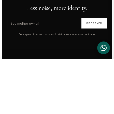
Less noise, more identity.
E-mail para newsletter
INSCREVER
Sem spam. Apenas drops, exclusividades e acesso antecipado.
FILTROS
SNEAKERS
Air Jordan
Adidas
ATHLEISURE
LIMPAR
APLICAR
Loewe x On Running
Nike
Alo Yoga
Onitsuka Tiger