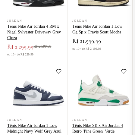
Ver produto Tênis Nike Air Jordan 4 RM x Nigel Sylvester Drivewa
Ver produto Tênis Nike Air Jordan
JORDAN
JORDAN
Tênis Nike Air Jordan 4 RM x
Tênis Nike Air Jordan 1 Low
Nigel Sylvester Driveway Grey
Og Sp x Travis Scott Mocha
Cinza
R$ 21.999,99
R$ 2.299,99
R$ 2.599,99
ou 10× de R$ 2.199,99
ou 10× de R$ 229,99
Ver produto Tênis Nike Air Jordan 1 Low Midnight Navy Wolf Grey
Ver produto Tênis Nike SB x Air Jo
JORDAN
JORDAN
Tênis Nike Air Jordan 1 Low
Tênis Nike SB x Air Jordan 4
Midnight Navy Wolf Grey Azul
Retro 'Pine Green' Verde