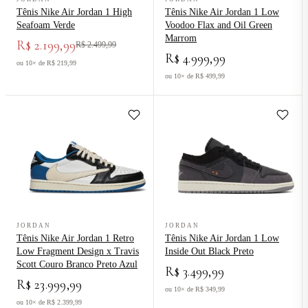
Tênis Nike Air Jordan 1 High
Tênis Nike Air Jordan 1 Low
Seafoam Verde
Voodoo Flax and Oil Green
Marrom
R$ 2.199,99
R$ 2.499,99
R$ 4.999,99
ou 10× de R$ 219,99
ou 10× de R$ 499,99
Ver produto Tênis Nike Air Jordan 1 Retro Low Fragment Design x T
Ver produto Tênis Nike Air Jordan
JORDAN
JORDAN
Tênis Nike Air Jordan 1 Retro
Tênis Nike Air Jordan 1 Low
Low Fragment Design x Travis
Inside Out Black Preto
Scott Couro Branco Preto Azul
R$ 3.499,99
R$ 23.999,99
ou 10× de R$ 349,99
ou 10× de R$ 2.399,99