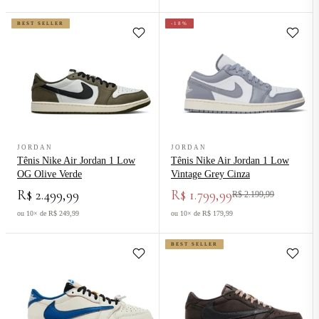
BEST SELLER
-18%
Ver produto Tênis Nike Air Jordan 1 Low OG Olive Verde
Ver produto Tênis Nike Air Jordan
JORDAN
JORDAN
Tênis Nike Air Jordan 1 Low
Tênis Nike Air Jordan 1 Low
OG Olive Verde
Vintage Grey Cinza
R$ 2.499,99
R$ 1.799,99
R$ 2.199,99
ou 10× de R$ 249,99
ou 10× de R$ 179,99
BEST SELLER