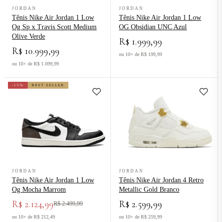
Ver produto Tênis Nike Air Jordan 1 Low Og Sp x Travis Scott Med
Ver produto Tênis Nike Air Jord
JORDAN
JORDAN
Tênis Nike Air Jordan 1 Low
Tênis Nike Air Jordan 1 Low
Og Sp x Travis Scott Medium
OG Obsidian UNC Azul
Olive Verde
R$ 1.999,99
R$ 10.999,99
ou 10× de R$ 199,99
ou 10× de R$ 1.099,99
-15%
BEST SELLER
Ver produto Tênis Nike Air Jordan 1 Low Og Mocha Marrom
Ver produto Tênis Nike Air Jordan
JORDAN
JORDAN
Tênis Nike Air Jordan 1 Low
Tênis Nike Air Jordan 4 Retro
Og Mocha Marrom
Metallic Gold Branco
R$ 2.124,99
R$ 2.599,99
R$ 2.499,99
ou 10× de R$ 212,49
ou 10× de R$ 259,99