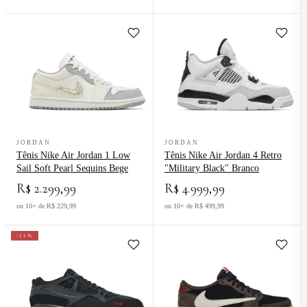
Ver produto Tênis Nike Air Jordan 1 Low Sail Soft Pearl Sequins Be
Ver produto Tênis Nike Air Jordan 
JORDAN
JORDAN
Tênis Nike Air Jordan 1 Low
Tênis Nike Air Jordan 4 Retro
Sail Soft Pearl Sequins Bege
"Military Black" Branco
R$ 2.299,99
R$ 4.999,99
ou 10× de R$ 229,99
ou 10× de R$ 499,99
-11%