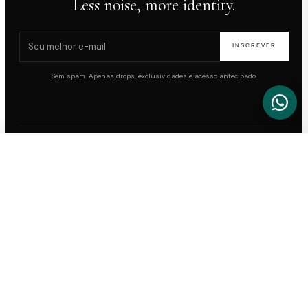
Less noise, more identity.
E-mail para newsletter
INSCREVER
Sem spam. Apenas drops, exclusividades e acesso antecipado.
FILTROS
SNEAKERS
Air Jordan
Adidas
LIMPAR
APLICAR
ATHLEISURE
Loewe x On Running
Nike
Alo Yoga
Onitsuka Tiger
Lululemon
COLLECTIBLES
Yeezy