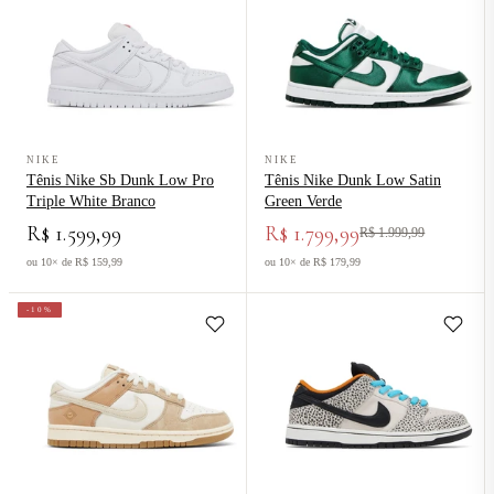
Ver produto Tênis Nike Sb Dunk Low Pro Triple White Branco
Ver produto Tênis Nike Dunk Low 
NIKE
NIKE
Tênis Nike Sb Dunk Low Pro
Tênis Nike Dunk Low Satin
Triple White Branco
Green Verde
R$ 1.599,99
R$ 1.799,99
R$ 1.999,99
ou 10× de R$ 159,99
ou 10× de R$ 179,99
-10%
Ver produto Tênis Nike Dunk Low SE Australia Marrom
Ver produto Tênis Nike Sb Dunk 