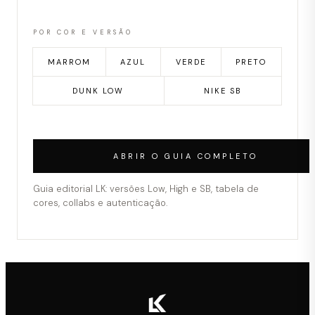
POR COR E VERSÃO
MARROM
AZUL
VERDE
PRETO
DUNK LOW
NIKE SB
ABRIR O GUIA COMPLETO
Guia editorial LK: versões Low, High e SB, tabela de
cores, collabs e autenticação.