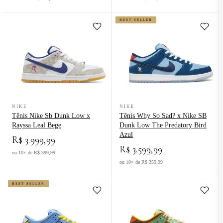
BEST SELLER
Ver produto Tênis Nike Sb Dunk Low x Rayssa Leal Bege
Ver produto Tênis Why So Sad? x
NIKE
NIKE
Tênis Nike Sb Dunk Low x
Tênis Why So Sad? x Nike SB
Rayssa Leal Bege
Dunk Low The Predatory Bird
Azul
R$ 3.999,99
R$ 3.599,99
ou 10× de R$ 399,99
ou 10× de R$ 359,99
BEST SELLER