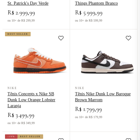
St. Patrick's Day Verde
Things Phantom Branco
R$ 2.999,99
R$ 5.999,99
ou 10× de R$ 299,99
ou 10× de R$ 599,99
BEST SELLER
Ver produto Tênis Concepts x Nike SB Dunk Low Orange Lobster L
Ver produto Tênis Nike Dunk Lo
NIKE
NIKE
Tênis Concepts x Nike SB
Tênis Nike Dunk Low Baroque
Dunk Low Orange Lobster
Brown Marrom
Laranja
R$ 1.799,99
R$ 3.499,99
ou 10× de R$ 179,99
ou 10× de R$ 349,99
-19%
BEST SELLER