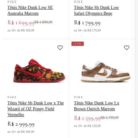
NIKE
NIKE
Tênis Nike Dunk Low SE
Tênis Nike Sb Dunk Low
Australia Marrom
Safari Olympics Bege
R$ 1.699,99
R$ 1.799,99
R$ 1.899,99
ou 10× de R$ 169,99
ou 10× de R$ 179,99
-11%
Ver produto Tênis Nike Sb Dunk Low x The Wizard of OZ Poppy Fi
Ver produto Tênis Nike Dunk Low
NIKE
NIKE
Tênis Nike Sb Dunk Low x The
Tênis Nike Dunk Low Lx
Wizard of OZ Poppy Field
Brown Ostrich Marrom
Vermelho
R$ 1.599,99
R$ 1.799,99
R$ 2.999,99
ou 10× de R$ 159,99
ou 10× de R$ 299,99