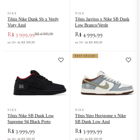
Ver produto Tênis Nike Dunk Sb x Verdy Visty Azul
Ver produto Tênis Jarritos x Nik
NIKE
NIKE
Tênis Nike Dunk Sb x Verdy
Tênis Jarritos x Nike SB Dunk
Visty Azul
Low Branco/Verde
R$ 3.999,99
R$ 4.999,99
R$ 4.999,99
ou 10× de R$ 399,99
ou 10× de R$ 499,99
BEST SELLER
Ver produto Tênis Nike SB Dunk Low Supreme 94 Black Preto
Ver produto Tênis Yuto Horigome
NIKE
NIKE
Tênis Nike SB Dunk Low
Tênis Yuto Horigome x Nike
Supreme 94 Black Preto
SB Dunk Low Azul
R$ 3.999,99
R$ 3.999,99
ou 10× de R$ 399,99
ou 10× de R$ 399,99