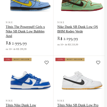
Ver produto Tênis The Powerpuff Girls x Nike SB Dunk Low Bubbl
Ver produto Nike Dunk SB Dunk
NIKE
NIKE
Tênis The Powerpuff Girls x
Nike Dunk SB Dunk Low QS
Nike SB Dunk Low Bubbles
BHM Rodeo Verde
Azul
R$ 2.199,99
R$ 2.999,99
ou 10× de R$ 219,99
ou 10× de R$ 299,99
-5%
BEST SELLER
-10%
BEST SELLER
Ver produto Tênis Nike Dunk Low Kentucky Azul
Ver produto Tênis Nike SB Dunk
NIKE
NIKE
Tênis Nike Dunk Low
Tênis Nike SB Dunk Low Pro