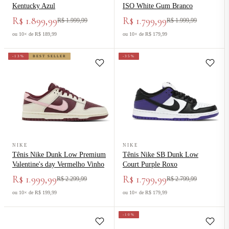
Kentucky Azul
ISO White Gum Branco
R$ 1.899,99
R$ 1.799,99
R$ 1.999,99
R$ 1.999,99
ou 10× de R$ 189,99
ou 10× de R$ 179,99
-13%
BEST SELLER
-35%
Ver produto Tênis Nike Dunk Low Premium Valentine's day Vermel
Ver produto Tênis Nike SB Dunk 
NIKE
NIKE
Tênis Nike Dunk Low Premium
Tênis Nike SB Dunk Low
Valentine's day Vermelho Vinho
Court Purple Roxo
R$ 1.999,99
R$ 1.799,99
R$ 2.299,99
R$ 2.799,99
ou 10× de R$ 199,99
ou 10× de R$ 179,99
-10%