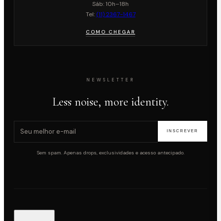
Sáb: 10h–18h
Tel:
(11) 2367-1467
COMO CHEGAR
NEWSLETTER
Less noise, more identity.
E-mail para newsletter
INSCREVER
Sem spam. Apenas drops, exclusividades e acesso antecipado.