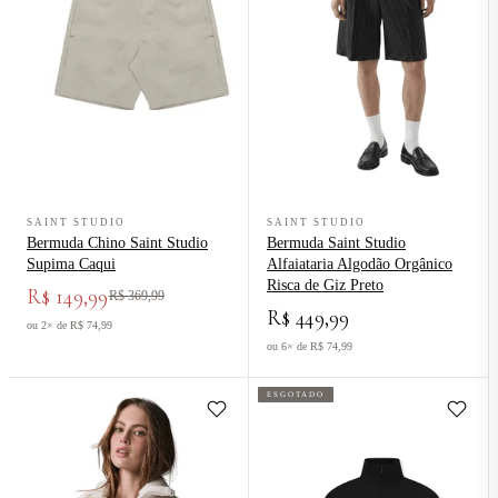
Ver produto Bermuda Chino Saint Studio Supima Caqui
Ver produto Bermuda Saint Studio 
SAINT STUDIO
SAINT STUDIO
Bermuda Chino Saint Studio
Bermuda Saint Studio
Supima Caqui
Alfaiataria Algodão Orgânico
Risca de Giz Preto
R$ 149,99
R$ 369,99
R$ 449,99
ou 2× de R$ 74,99
ou 6× de R$ 74,99
ESGOTADO