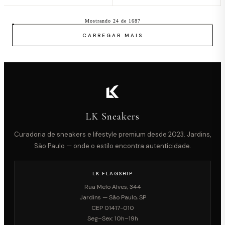
Mostrando 24 de 1687
CARREGAR MAIS
LK Sneakers
Curadoria de sneakers e lifestyle premium desde 2023. Jardins,
São Paulo — onde o estilo encontra autenticidade.
LK FLAGSHIP
Rua Melo Alves, 344
Jardins — São Paulo, SP
CEP 01417-010
Seg–Sex: 10h–19h