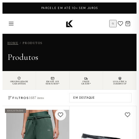
Pular para o conteúdo
PARCELE EM ATÉ 10× SEM JUROS
Página inicial LK Sneakers
HOME
/
PRODUTOS
Produtos
ORIGINALIDADE
EM ATÉ 10X
FRETE
LOJA FÍSICA
GARANTIDA
SEM JUROS*
GRÁTIS*
JARDINS SP
FILTROS
1687 itens
ESGOTADO