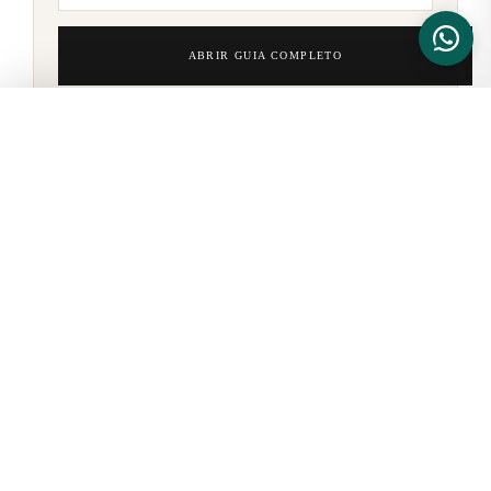
ABRIR GUIA COMPLETO
FILTROS
LIMPAR
APLICAR
LK Sneakers
Curadoria de sneakers e lifestyle premium desde 2023. Jardins,
São Paulo — onde o estilo encontra autenticidade.
LK FLAGSHIP
Rua Melo Alves, 344
Jardins — São Paulo, SP
CEP 01417-010