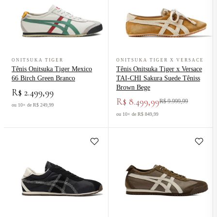
Ver produto Tênis Onitsuka Tiger Mexico 66 Birch Green Branco
Ver produto Tênis Onitsuka Tiger
ONITSUKA TIGER
ONITSUKA TIGER X VERSACE
Tênis Onitsuka Tiger Mexico
Tênis Onitsuka Tiger x Versace
66 Birch Green Branco
TAI-CHI Sakura Suede Têniss
Brown Bege
R$ 2.499,99
R$ 8.499,99
R$ 9.999,99
ou 10× de R$ 249,99
ou 10× de R$ 849,99
Ver produto Tênis Onitsuka Tiger Tiger Corsair A55 Black Cream Pre
Ver produto Tênis Onitsuka Tige