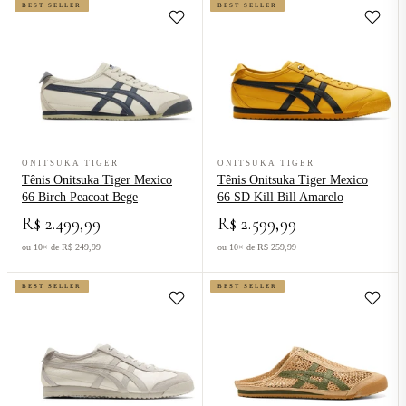
BEST SELLER
BEST SELLER
Ver produto Tênis Onitsuka Tiger Mexico 66 Birch Peacoat Bege
Ver produto Tênis Onitsuka Tiger 
ONITSUKA TIGER
ONITSUKA TIGER
Tênis Onitsuka Tiger Mexico
Tênis Onitsuka Tiger Mexico
66 Birch Peacoat Bege
66 SD Kill Bill Amarelo
R$ 2.499,99
R$ 2.599,99
ou 10× de R$ 249,99
ou 10× de R$ 259,99
BEST SELLER
BEST SELLER