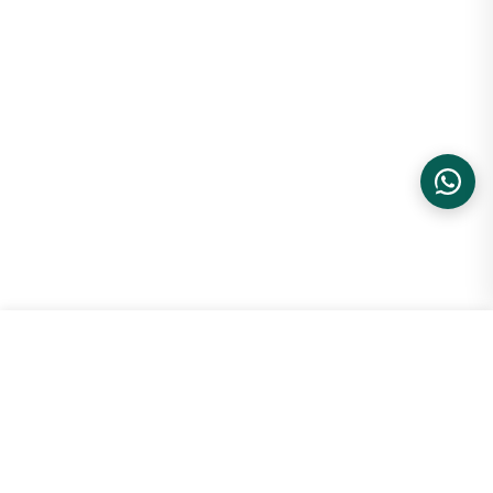
Bolsa Jacquemus Le Chiquito Top ...
ADICIONAR
R$ 3.799,99