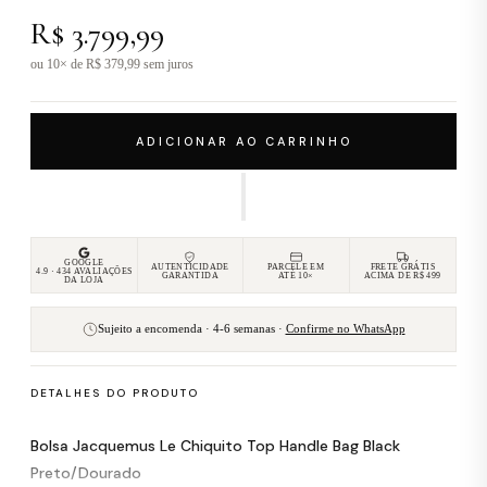
R$ 3.799,99
ou 10× de R$ 379,99 sem juros
ADICIONAR AO CARRINHO
GOOGLE
AUTENTICIDADE
PARCELE EM
FRETE GRÁTIS
4.9 · 434 AVALIAÇÕES
GARANTIDA
ATÉ 10×
ACIMA DE R$ 499
DA LOJA
Sujeito a encomenda · 4-6 semanas ·
Confirme no WhatsApp
DETALHES DO PRODUTO
Bolsa Jacquemus Le Chiquito Top Handle Bag Black
Preto/Dourado