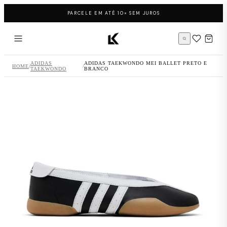
Pular para o conteúdo
PARCELE EM ATÉ 10× SEM JUROS
Página inicial LK Sneakers
ADIDAS
ADIDAS TAEKWONDO MEI BALLET PRETO E
HOME
/
/
TAEKWONDO
BRANCO