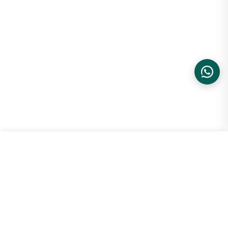
Adidas Taekwondo Mei Ballet Pret...
ADICIONAR
R$ 1.999,99
34