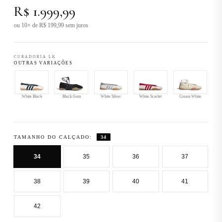
R$ 1.999,99
ou 10× de R$ 199,99 sem juros
CURADORIA LK
OUTRAS VARIAÇÕES
White Black
Black Gum
White Silver
White Scarlet
Cream White
TAMANHO DO CALÇADO:
34
34
35
36
37
38
39
40
41
42