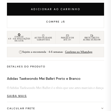
ADICIONAR AO CARRINHO
COMPRE JÁ
GOOGLE
AUTENTICIDADE
PARCELE EM
FRETE GRÁTIS
4.9 · 434 AVALIAÇÕES
GARANTIDA
ATÉ 10×
ACIMA DE R$ 499
DA LOJA
Sujeito a encomenda · 4-6 semanas ·
Confirme no WhatsApp
DETALHES DO PRODUTO
Adidas Taekwondo Mei Ballet Preto e Branco
O Adidas Taekwondo Mei Ballet é o tênis que une artes marciais e dança
clássica em um silhueta de baixo perfil assinada pela colaboração Bad
SAIBA MAIS
Bunny x Adidas em 2025.
Construído com cabedal em couro e overlays
em suede premium, o modelo troca os cadarços por fechamento elástico
CALCULAR FRETE
bungee cord e carrega a marca "Benito" ao lado das icônicas Três Listras.