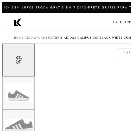
Pular para o conteúdo
·
·
0× SEM JUROS
TROCA GRÁTIS EM 7 DIAS
FRETE GRÁTIS PARA TOD
SALE
SN
Página inicial LK Sneakers
HOME
/
ADIDAS CAMPUS
/
TÊNIS ADIDAS CAMPUS 00S BLACK WHITE GU
AR
360°