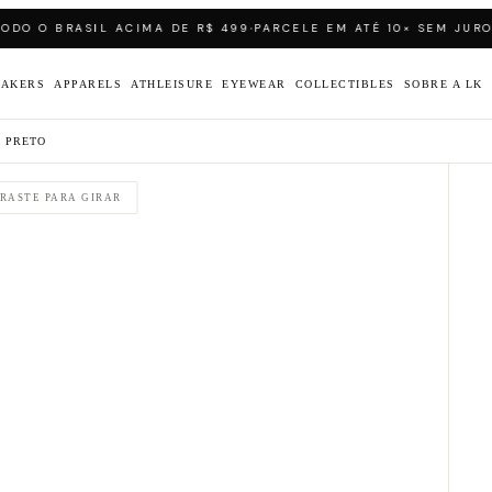
·
·
O O BRASIL ACIMA DE R$ 499
PARCELE EM ATÉ 10× SEM JUROS
T
EAKERS
APPARELS
ATHLEISURE
EYEWEAR
COLLECTIBLES
SOBRE A LK
M PRETO
RASTE PARA GIRAR