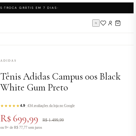
·
ROCA GRÁTIS EM 7 DIAS
ADIDAS
Tênis Adidas Campus 00s Black
White Gum Preto
4.9
★★★★★
· 434 avaliações da loja no Google
R$ 699,99
R$ 1.499,99
ou 9× de R$ 77,77 sem juros