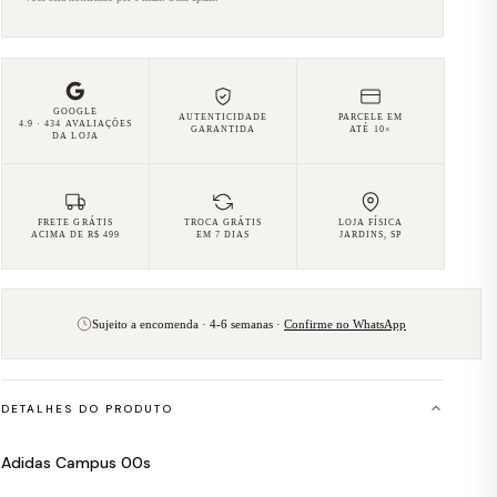
GOOGLE
AUTENTICIDADE
PARCELE EM
4.9 · 434 AVALIAÇÕES
GARANTIDA
ATÉ 10×
DA LOJA
FRETE GRÁTIS
TROCA GRÁTIS
LOJA FÍSICA
ACIMA DE R$ 499
EM 7 DIAS
JARDINS, SP
Sujeito a encomenda · 4-6 semanas ·
Confirme no WhatsApp
DETALHES DO PRODUTO
Adidas Campus 00s