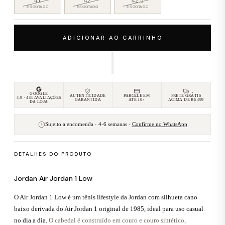
41
42
42.5
ESGOTADO
ESGOTADO
ESGOTADO
— receber aviso quando disponível
— receber aviso quando disponível
— receber aviso quando dispon
ADICIONAR AO CARRINHO
GOOGLE
AUTENTICIDADE
PARCELE EM
FRETE GRÁTIS
4.9 · 434 AVALIAÇÕES
GARANTIDA
ATÉ 10×
ACIMA DE R$ 499
DA LOJA
Sujeito a encomenda · 4-6 semanas ·
Confirme no WhatsApp
DETALHES DO PRODUTO
Jordan Air Jordan 1 Low
O Air Jordan 1 Low é um tênis lifestyle da Jordan com silhueta cano
baixo derivada do Air Jordan 1 original de 1985, ideal para uso casual
no dia a dia.
O cabedal é construído em couro e couro sintético,