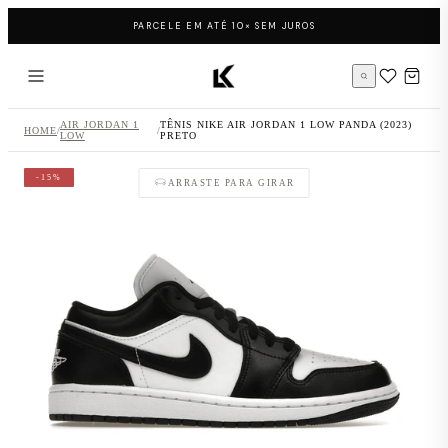
Pular para o conteúdo
PARCELE EM ATÉ 10× SEM JUROS
Página inicial LK Sneakers
AIR JORDAN 1
TÊNIS NIKE AIR JORDAN 1 LOW PANDA (2023)
HOME
/
/
LOW
PRETO
-15%
ARRASTE PARA GIRAR