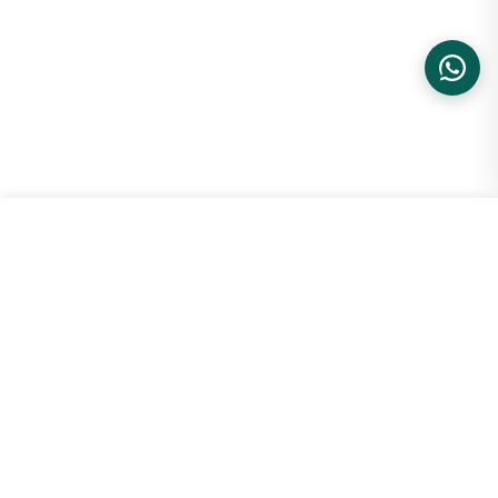
O prazo varia conforme a disponibilidade confirmada e a região
de entrega. Itens sob encomenda seguem prazo estimado de 4 a 6
semanas. Frete grátis acima de R$ 499 e rastreamento em tempo
real.
Tênis Puma Palermo Special Pink ...
ADICIONAR
R$ 1.699,99
34
VOCÊ TAMBÉM PODE GOSTAR
Sugestões para você