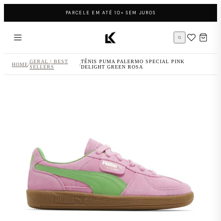
Pular para o conteúdo
PARCELE EM ATÉ 10× SEM JUROS
Página inicial LK Sneakers
GERAL | BEST
TÊNIS PUMA PALERMO SPECIAL PINK
HOME
/
/
SELLERS
DELIGHT GREEN ROSA