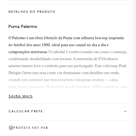
DETALHES DO PRODUTO
Puma Palermo
O Palermo é um tênis lifestyle da Puma com silhueta low-top inspirada
no futebol dos anos 1980, ideal para uso casual no dia a dia e
composições streetwear.
O cabedal é confeccionado em couro e camurça,
combinando durabilidade com textura. A entressola de EVA oferece
amortecimento leve e conforto para uso prolongado. Este colorway Pink
Delight Green traz rosa como cor dominante com detalhes em verde,
criando um contraste que funciona bem com peças neutras — calça
bege, branco ou preto. Disponível na LK Sneakers, 100% autêntico, com
caixa e etiquetas originais Puma.
SAIBA MAIS
Sobre o Palermo
CALCULAR FRETE
O Puma Palermo foi lançado originalmente em 1976 como tênis de
futebol de salão, batizado em homenagem à cidade siciliana. Décadas
CEP para calculo de frete
PROTEJA SEU PAR
depois, a Puma o relançou como silhueta lifestyle, mantendo o perfil
CALCULAR