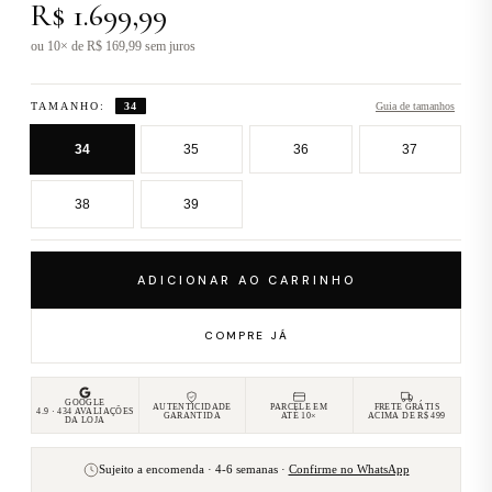
R$ 1.699,99
ou 10× de R$ 169,99 sem juros
TAMANHO:
34
Guia de tamanhos
34
35
36
37
38
39
ADICIONAR AO CARRINHO
COMPRE JÁ
GOOGLE
AUTENTICIDADE
PARCELE EM
FRETE GRÁTIS
4.9 · 434 AVALIAÇÕES
GARANTIDA
ATÉ 10×
ACIMA DE R$ 499
DA LOJA
Sujeito a encomenda · 4-6 semanas ·
Confirme no WhatsApp