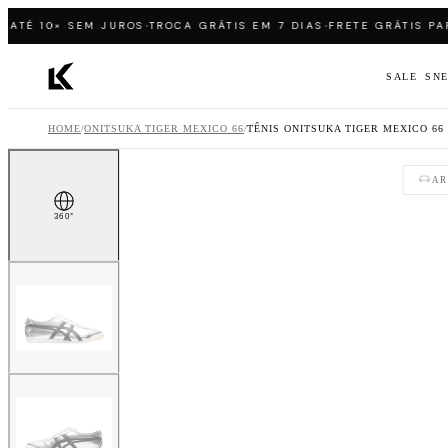
Pular para o conteúdo
·
·
TÉ 10× SEM JUROS
TROCA GRÁTIS EM 7 DIAS
FRETE GRÁTIS PARA
SALE
SN
Página inicial LK Sneakers
HOME
/
ONITSUKA TIGER MEXICO 66
/
TÊNIS ONITSUKA TIGER MEXICO 66
AR
360°