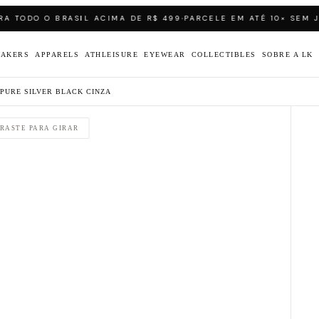
·
 TODO O BRASIL ACIMA DE R$ 499
PARCELE EM ATÉ 10× SEM JUR
EAKERS
APPARELS
ATHLEISURE
EYEWEAR
COLLECTIBLES
SOBRE A LK
 PURE SILVER BLACK CINZA
RASTE PARA GIRAR