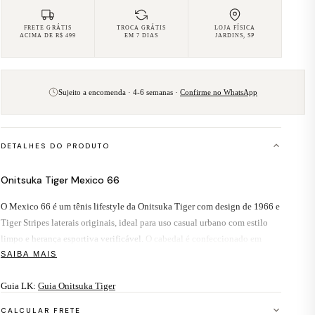
FRETE GRÁTIS
TROCA GRÁTIS
LOJA FÍSICA
ACIMA DE R$ 499
EM 7 DIAS
JARDINS, SP
Sujeito a encomenda · 4-6 semanas ·
Confirme no WhatsApp
DETALHES DO PRODUTO
Onitsuka Tiger Mexico 66
O Mexico 66 é um tênis lifestyle da Onitsuka Tiger com design de 1966 e
Tiger Stripes laterais originais, ideal para uso casual urbano com estilo
limpo e herança esportiva verificável.
O cabedal é confeccionado em
couro e camurça, combinação que garante durabilidade e textura refinada.
SAIBA MAIS
A entressola em EVA oferece amortecimento leve, adequado para o dia a
Guia LK:
Guia Onitsuka Tiger
dia. A silhueta baixa e de bico fino é versátil: funciona com jeans, chinos,
calças de alfaiataria relaxada ou bermuda. O colorway Pure Silver Black
CALCULAR FRETE