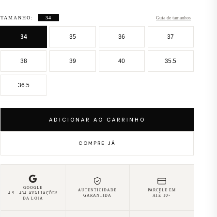
TAMANHO:
34
Guia de tamanhos
34
35
36
37
38
39
40
35.5
36.5
ADICIONAR AO CARRINHO
COMPRE JÁ
GOOGLE
AUTENTICIDADE
PARCELE EM
4.9 · 434 AVALIAÇÕES
GARANTIDA
ATÉ 10×
DA LOJA