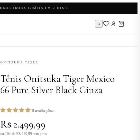
·
·
OS
TROCA GRÁTIS EM 7 DIAS
ONITSUKA TIGER
Tênis Onitsuka Tiger Mexico
66 Pure Silver Black Cinza
11 avaliações
R$ 2.499,99
ou 10× de R$ 249,99 sem juros