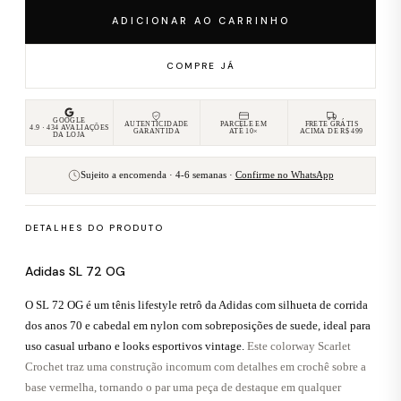
ADICIONAR AO CARRINHO
COMPRE JÁ
GOOGLE
AUTENTICIDADE
PARCELE EM
FRETE GRÁTIS
4.9 · 434 AVALIAÇÕES
GARANTIDA
ATÉ 10×
ACIMA DE R$ 499
DA LOJA
Sujeito a encomenda · 4-6 semanas ·
Confirme no WhatsApp
DETALHES DO PRODUTO
Adidas SL 72 OG
O SL 72 OG é um tênis lifestyle retrô da Adidas com silhueta de corrida
dos anos 70 e cabedal em nylon com sobreposições de suede, ideal para
uso casual urbano e looks esportivos vintage.
Este colorway Scarlet
Crochet traz uma construção incomum com detalhes em crochê sobre a
base vermelha, tornando o par uma peça de destaque em qualquer