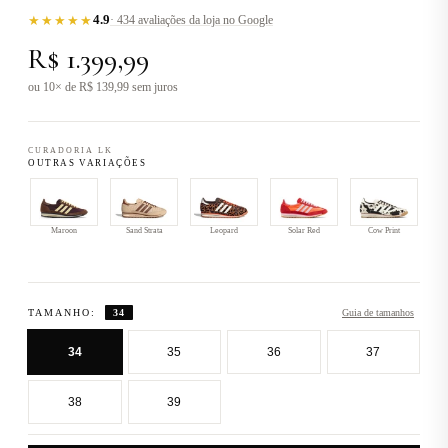
4.9
★★★★★
· 434 avaliações da loja no Google
R$ 1.399,99
ou 10× de R$ 139,99 sem juros
CURADORIA LK
OUTRAS VARIAÇÕES
Maroon
Sand Strata
Leopard
Solar Red
Cow Print
TAMANHO:
34
Guia de tamanhos
34
35
36
37
38
39