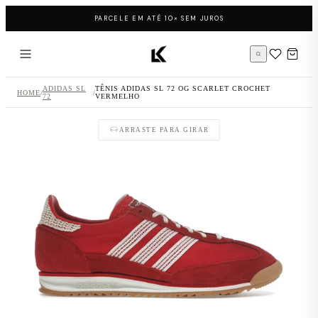
Pular para o conteúdo
PARCELE EM ATÉ 10× SEM JUROS
Página inicial LK Sneakers
ADIDAS SL
TÊNIS ADIDAS SL 72 OG SCARLET CROCHET
HOME
/
/
72
VERMELHO
ARRASTE PARA GIRAR