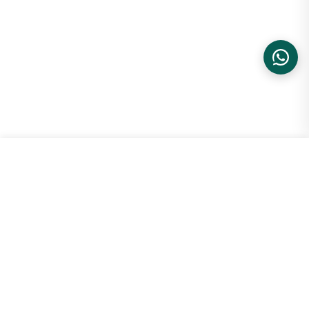
Pullover Alo Yoga Accolade 1/4 Z...
ADICIONAR
R$ 1.549,99
XXS/PPP
VOCÊ TAMBÉM PODE GOSTAR