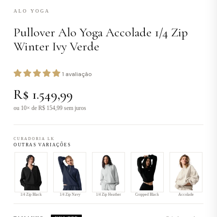
ALO YOGA
Pullover Alo Yoga Accolade 1/4 Zip
Winter Ivy Verde
1 avaliação
R$ 1.549,99
ou 10× de R$ 154,99 sem juros
CURADORIA LK
OUTRAS VARIAÇÕES
1/4 Zip Black
1/4 Zip Navy
1/4 Zip Heather
Cropped Black
Accolade