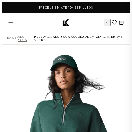
Pular para o conteúdo
PARCELE EM ATÉ 10× SEM JUROS
Página inicial LK Sneakers
ALO
PULLOVER ALO YOGA ACCOLADE 1/4 ZIP WINTER IVY
HOME
/
/
YOGA
VERDE