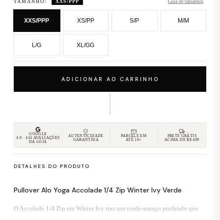
TAMANHO:
XXS/PPP
Guia de tamanhos
XXS/PPP
XS/PP
S/P
M/M
L/G
XL/GG
ADICIONAR AO CARRINHO
GOOGLE
AUTENTICIDADE
PARCELE EM
FRETE GRÁTIS
4.9 · 434 AVALIAÇÕES
GARANTIDA
ATÉ 10×
ACIMA DE R$ 499
DA LOJA
DETALHES DO PRODUTO
Pullover Alo Yoga Accolade 1/4 Zip Winter Ivy Verde
O Accolade 1/4 Zip em Winter Ivy traz um verde-musgo profundo que
rompe com a monotonia dos neutros tradicionais. A mesma construção