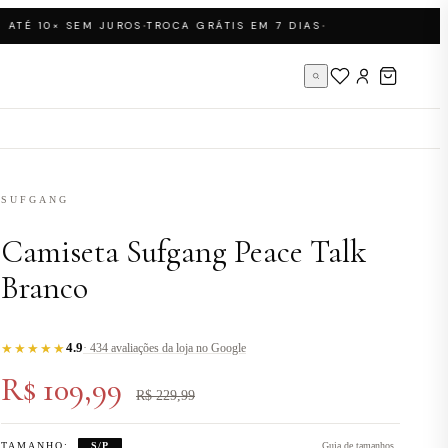
·
·
É 10× SEM JUROS
TROCA GRÁTIS EM 7 DIAS
SUFGANG
Camiseta Sufgang Peace Talk
Branco
4.9
★★★★★
· 434 avaliações da loja no Google
R$ 109,99
R$ 229,99
TAMANHO:
S/P
Guia de tamanhos