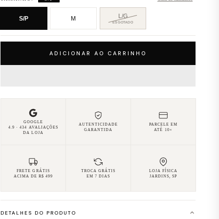
L/G
S/P
M
ESGOTADO
— receber aviso quando disponível
ADICIONAR AO CARRINHO
GOOGLE
AUTENTICIDADE
PARCELE EM
4.9 · 434 AVALIAÇÕES
GARANTIDA
ATÉ 10×
DA LOJA
FRETE GRÁTIS
TROCA GRÁTIS
LOJA FÍSICA
ACIMA DE R$ 499
EM 7 DIAS
JARDINS, SP
DETALHES DO PRODUTO