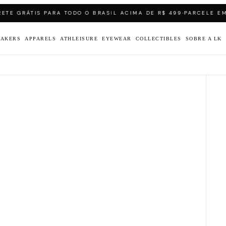
·
E GRÁTIS PARA TODO O BRASIL ACIMA DE R$ 499
PARCELE EM AT
EAKERS
APPARELS
ATHLEISURE
EYEWEAR
COLLECTIBLES
SOBRE A LK