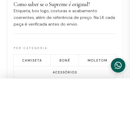
Como saber se o Supreme é original?
Etiqueta, box logo, costuras e acabamento
coerentes, além de referência de preço. Na LK cada
peça é verificada antes do envio.
POR CATEGORIA
CAMISETA
BONÉ
MOLETOM
ACESSÓRIOS
FILTROS
ABRIR O GUIA COMPLETO
Guia editorial LK completo.
LIMPAR
APLICAR