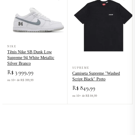
Ver produto Tênis Nike SB Dunk Low Supreme 94 White Metallic Si
NIKE
Tênis Nike SB Dunk Low
Supreme 94 White Metallic
Silver Branco
Ver produto Camiseta Supreme "Wa
SUPREME
R$ 3.999,99
Camiseta Supreme "Washed
Script Black" Preto
ou 10× de R$ 399,99
R$ 849,99
ou 10× de R$ 84,99